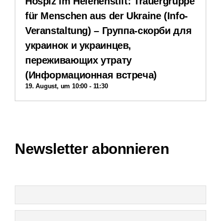
Hospiz im Helenenstift: Trauergruppe
Downloads
für Menschen aus der Ukraine (Info-
Veranstaltung) – Группа-скорби для
Impressum
украинок и украинцев,
переживающих утрату
Datenschutzerklärung
(Информационная встреча)
19. August, um 10:00
-
11:30
Interner Bereich
Newsletter abonnieren