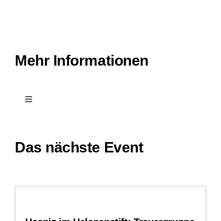
Mehr Informationen
Toggle
Navigation
Kontakt
Das nächste Event
Leichte Sprache
Stellenangebote