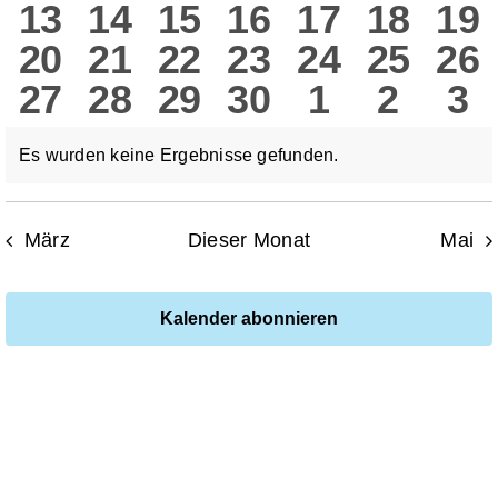
0
0
0
0
0
0
0
13
14
15
16
17
18
19
Veranstaltungen
Veranstaltungen
Veranstaltungen
Veranstaltun
Veranstalt
Verans
Ver
Nav
0
0
0
0
0
0
0
20
21
22
23
24
25
26
Veranstaltungen
Veranstaltungen
Veranstaltungen
Veranstaltung
Veranstalt
Verans
Ver
0
0
0
0
0
0
0
27
28
29
30
1
2
3
Veranstaltungen
Veranstaltungen
Veranstaltungen
Veranstaltung
Veranstalt
Verans
Ver
Veranstaltungen
Veranstaltungen
Veranstaltungen
Veranstaltung
Veranstal
Verans
Ve
Es wurden keine Ergebnisse gefunden.
Hinweis
März
Dieser Monat
Mai
Kalender abonnieren