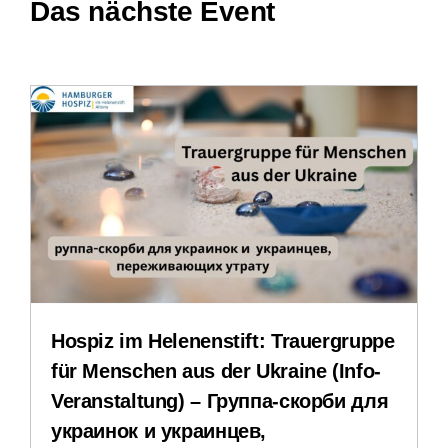
Das nächste Event
Leichte Sprache
Stellenangebote
Downloads
Impressum
Datenschutzerklärung
Hospiz im Helenenstift: Trauergruppe
Interner Bereich
für Menschen aus der Ukraine (Info-
Veranstaltung) – Группа-скорби для
украинок и украинцев,