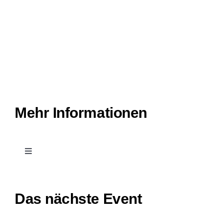
Mehr Informationen
Toggle
Navigation
Kontakt
Das nächste Event
Leichte Sprache