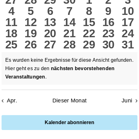
un
0
0
0
0
0
0
0
4
5
6
7
8
9
10
Veranstaltungen
Veranstaltungen
Veranstaltungen
Veranstaltungen
Veranstaltung
Veranstal
Verans
Ve
Ans
0
0
0
0
0
0
0
11
12
13
14
15
16
17
Veranstaltungen
Veranstaltungen
Veranstaltungen
Veranstaltun
Veranstal
Verans
Ver
Nav
0
0
0
0
0
0
0
18
19
20
21
22
23
24
Veranstaltungen
Veranstaltungen
Veranstaltungen
Veranstaltung
Veranstalt
Verans
Ver
0
0
0
0
0
0
0
25
26
27
28
29
30
31
Veranstaltungen
Veranstaltungen
Veranstaltungen
Veranstaltung
Veranstalt
Verans
Ver
Veranstaltungen
Veranstaltungen
Veranstaltungen
Veranstaltung
Veranstalt
Verans
Ver
Es wurden keine Ergebnisse für diese Ansicht gefunden.
Hier geht es zu den
nächsten bevorstehenden
Hinweis
Veranstaltungen
.
Apr.
Dieser Monat
Juni
Kalender abonnieren