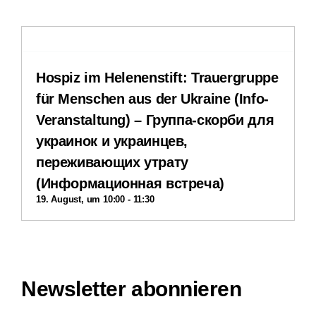
Stellenangebote
Hospiz im Helenenstift: Trauergruppe
Downloads
für Menschen aus der Ukraine (Info-
Veranstaltung) – Группа-скорби для
Impressum
украинок и украинцев,
переживающих утрату
Datenschutzerklärung
(Информационная встреча)
19. August, um 10:00
-
11:30
Interner Bereich
Newsletter abonnieren