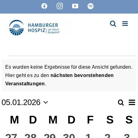
Zum
Facebook
Instagram
YouTube
Spotify
Inhalt
springen
Veranstaltungen
Es wurden keine Ergebnisse für diese Ansicht gefunden.
Hier geht es zu den
nächsten bevorstehenden
Hinweis
Veranstaltungen
.
V
05.01.2026
Suche
Ver
Mon
Datum
A
Kalender
M
Montag
D
Dienstag
M
Mittwoch
D
Donnerstag
F
Freitag
S
Sam
S
wählen.
Suc
N
von
0
0
0
0
0
0
0
27
28
29
30
1
2
3