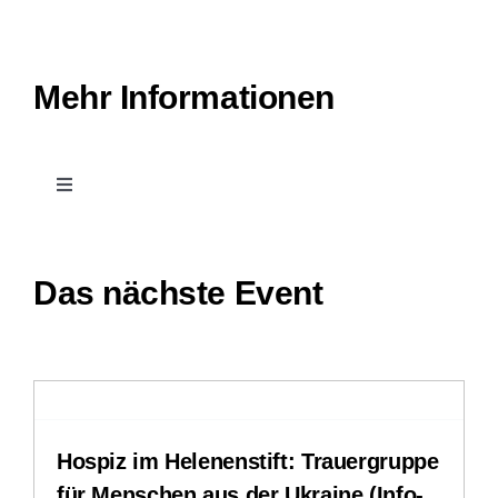
Mehr Informationen
Toggle
Navigation
Kontakt
Das nächste Event
Leichte Sprache
Stellenangebote
Hospiz im Helenenstift: Trauergruppe
Downloads
für Menschen aus der Ukraine (Info-