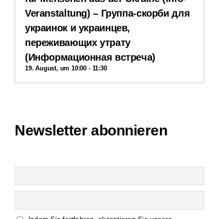
Veranstaltung) – Группа-скорби для
Impressum
украинок и украинцев,
переживающих утрату
Datenschutzerklärung
(Информационная встреча)
19. August, um 10:00
-
11:30
Interner Bereich
Newsletter abonnieren
Indem Sie fortfahren, akzeptieren Sie unsere