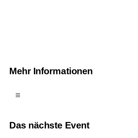
Mehr Informationen
Toggle
Navigation
Kontakt
Das nächste Event
Leichte Sprache