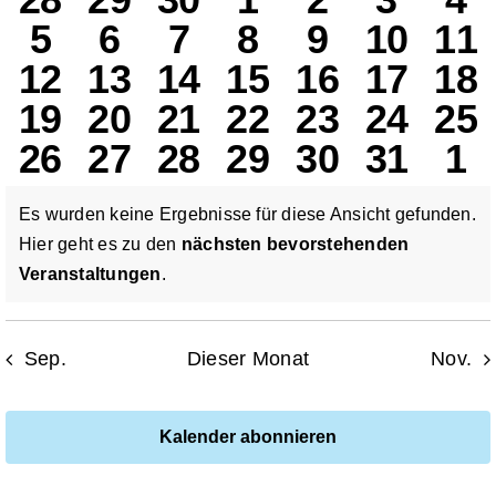
un
0
0
0
0
0
0
0
5
6
7
8
9
10
11
Veranstaltungen
Veranstaltungen
Veranstaltungen
Veranstaltungen
Veranstaltun
Veranstal
Verans
Ve
Ans
0
0
0
0
0
0
0
12
13
14
15
16
17
18
Veranstaltungen
Veranstaltungen
Veranstaltungen
Veranstaltun
Veranstal
Verans
Ver
Nav
0
0
0
0
0
0
0
19
20
21
22
23
24
25
Veranstaltungen
Veranstaltungen
Veranstaltungen
Veranstaltung
Veranstalt
Verans
Ver
0
0
0
0
0
0
0
26
27
28
29
30
31
1
Veranstaltungen
Veranstaltungen
Veranstaltungen
Veranstaltung
Veranstalt
Verans
Ver
Veranstaltungen
Veranstaltungen
Veranstaltungen
Veranstaltung
Veranstalt
Verans
Ve
Es wurden keine Ergebnisse für diese Ansicht gefunden.
Hier geht es zu den
nächsten bevorstehenden
Hinweis
Veranstaltungen
.
Sep.
Dieser Monat
Nov.
Kalender abonnieren