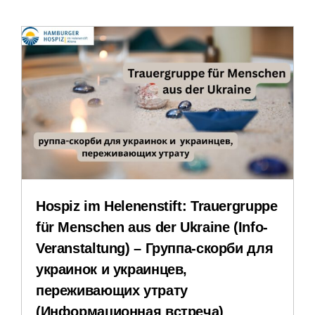
Stellenangebote
Downloads
Impressum
Datenschutzerklärung
Hospiz im Helenenstift: Trauergruppe
Interner Bereich
für Menschen aus der Ukraine (Info-
Veranstaltung) – Группа-скорби для
украинок и украинцев,
переживающих утрату
(Информационная встреча)