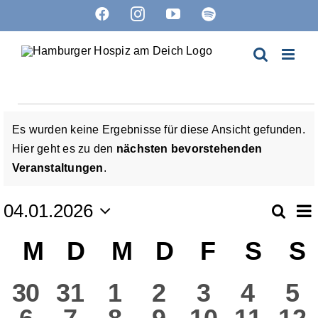
Zum
Facebook
Instagram
YouTube
Spotify
Inhalt
springen
Veranstaltungen
Es wurden keine Ergebnisse für diese Ansicht gefunden.
Hier geht es zu den
nächsten bevorstehenden
Hinweis
Veranstaltungen
.
V
04.01.2026
Suche
Ver
Mon
Datum
A
Kalender
M
Montag
D
Dienstag
M
Mittwoch
D
Donnerstag
F
Freitag
S
Sam
S
wählen.
Suc
N
von
0
0
0
0
0
0
0
30
31
1
2
3
4
5
un
0
0
0
0
0
0
0