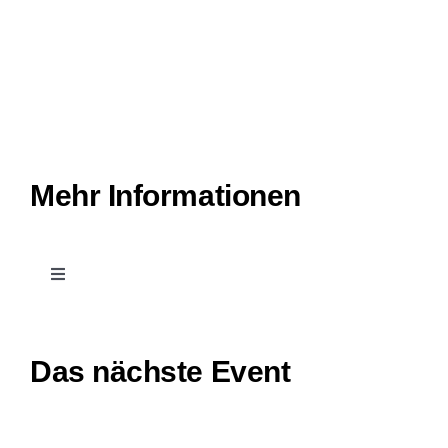
Mehr Informationen
Toggle
Navigation
Kontakt
Das nächste Event
Leichte Sprache