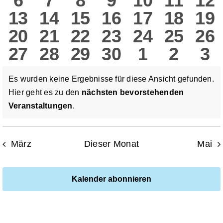
6
7
8
9
10
11
12
Veranstaltungen
Veranstaltungen
Veranstaltungen
Veranstaltungen
Veranstaltun
Veranstal
Verans
Ve
Ans
0
0
0
0
0
0
0
13
14
15
16
17
18
19
Veranstaltungen
Veranstaltungen
Veranstaltungen
Veranstaltun
Veranstalt
Verans
Ver
Nav
0
0
0
0
0
0
0
20
21
22
23
24
25
26
Veranstaltungen
Veranstaltungen
Veranstaltungen
Veranstaltung
Veranstalt
Verans
Ver
0
0
0
0
0
0
0
27
28
29
30
1
2
3
Veranstaltungen
Veranstaltungen
Veranstaltungen
Veranstaltung
Veranstalt
Verans
Ver
Veranstaltungen
Veranstaltungen
Veranstaltungen
Veranstaltung
Veranstal
Verans
Ve
Es wurden keine Ergebnisse für diese Ansicht gefunden.
Hier geht es zu den
nächsten bevorstehenden
Hinweis
Veranstaltungen
.
März
Dieser Monat
Mai
Kalender abonnieren