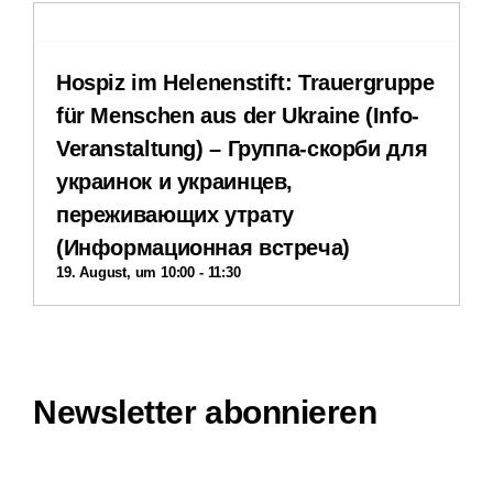
Stellenangebote
Hospiz im Helenenstift: Trauergruppe
Downloads
für Menschen aus der Ukraine (Info-
Veranstaltung) – Группа-скорби для
Impressum
украинок и украинцев,
переживающих утрату
Datenschutzerklärung
(Информационная встреча)
19. August, um 10:00
-
11:30
Interner Bereich
Newsletter abonnieren