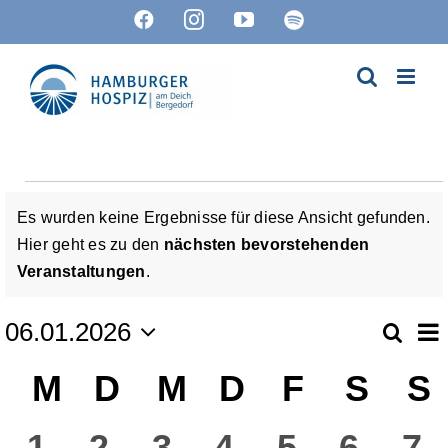
Zum
Facebook
Instagram
YouTube
Spotify
Inhalt
springen
Veranstaltungen
Es wurden keine Ergebnisse für diese Ansicht gefunden.
Hier geht es zu den
nächsten bevorstehenden
Hinweis
Veranstaltungen
.
V
06.01.2026
Suche
Ver
Mon
Datum
A
Kalender
M
Montag
D
Dienstag
M
Mittwoch
D
Donnerstag
F
Freitag
S
Sam
S
wählen.
Suc
N
von
0
0
0
0
0
0
0
1
2
3
4
5
6
7