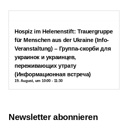
Stellenangebote
Hospiz im Helenenstift: Trauergruppe
Downloads
für Menschen aus der Ukraine (Info-
Veranstaltung) – Группа-скорби для
Impressum
украинок и украинцев,
переживающих утрату
Datenschutzerklärung
(Информационная встреча)
19. August, um 10:00
-
11:30
Interner Bereich
Newsletter abonnieren