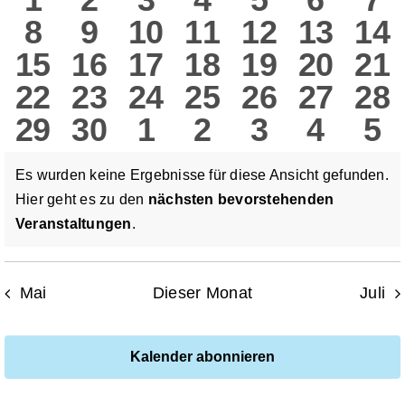
un
0
0
0
0
0
0
0
8
9
10
11
12
13
14
Veranstaltungen
Veranstaltungen
Veranstaltungen
Veranstaltungen
Veranstaltun
Veranstal
Verans
Ve
Ans
0
0
0
0
0
0
0
15
16
17
18
19
20
21
Veranstaltungen
Veranstaltungen
Veranstaltungen
Veranstaltung
Veranstalt
Verans
Ver
Nav
0
0
0
0
0
0
0
22
23
24
25
26
27
28
Veranstaltungen
Veranstaltungen
Veranstaltungen
Veranstaltung
Veranstalt
Verans
Ver
0
0
0
0
0
0
0
29
30
1
2
3
4
5
Veranstaltungen
Veranstaltungen
Veranstaltungen
Veranstaltung
Veranstalt
Verans
Ver
Veranstaltungen
Veranstaltungen
Veranstaltungen
Veranstaltun
Veranstal
Verans
Ve
Es wurden keine Ergebnisse für diese Ansicht gefunden.
Hier geht es zu den
nächsten bevorstehenden
Hinweis
Veranstaltungen
.
Mai
Dieser Monat
Juli
Kalender abonnieren