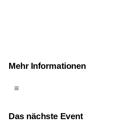
Mehr Informationen
Toggle
Navigation
Kontakt
Das nächste Event
Leichte Sprache