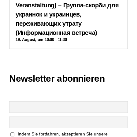
Veranstaltung) – Группа-скорби для
Impressum
украинок и украинцев,
переживающих утрату
Datenschutzerklärung
(Информационная встреча)
19. August, um 10:00
-
11:30
Interner Bereich
Newsletter abonnieren
Indem Sie fortfahren, akzeptieren Sie unsere