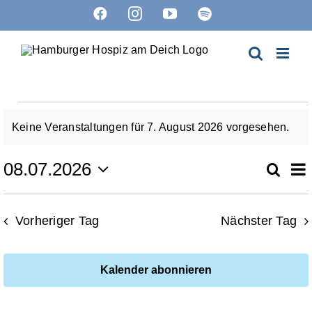
Zum
Facebook
Instagram
YouTube
Spotify
Inhalt
springen
Veranstaltungen
Keine Veranstaltungen für 7. August 2026 vorgesehen.
Hinweis
für
V
08.07.2026
Suche
Ver
Tag
Datum
7.
A
wählen.
Suc
Vorheriger Tag
Nächster Tag
N
August
un
2026
Kalender abonnieren
Ans