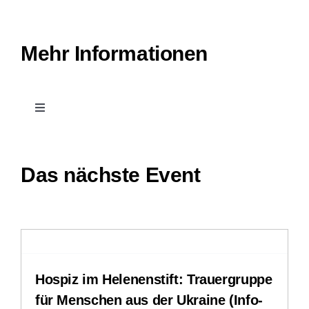
Mehr Informationen
Toggle
Navigation
Kontakt
Das nächste Event
Leichte Sprache
Stellenangebote
Hospiz im Helenenstift: Trauergruppe
Downloads
für Menschen aus der Ukraine (Info-