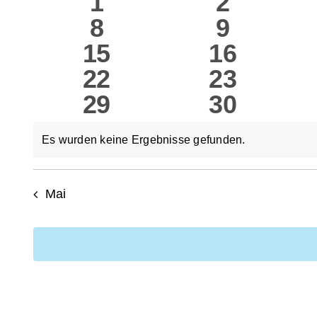
0
0
1
2
0
0
8
9
Veranstaltungen
Veranstaltungen
Veranst
0
0
15
16
Veranstaltungen
Veranst
0
0
22
23
Veranstaltungen
Veransta
0
0
29
30
Veranstaltungen
Veransta
Veranstaltungen
Veransta
Es wurden keine Ergebnisse gefunden.
Hinweis
Mai