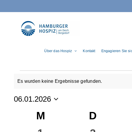
Zum
Inhalt
springen
Über das Hospiz
Kontakt
Engagieren Sie si
Veranstaltungen
Es wurden keine Ergebnisse gefunden.
Hinweis
06.01.2026
Datum
Kalender
M
Montag
D
Dienst
wählen.
von