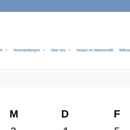
ch
Veranstaltungen
Über uns
Hospiz im Helenenstift
Stiftu
ag
M
Mittwoch
D
Donnerstag
F
Fr