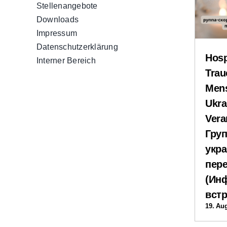
Stellenangebote
Downloads
Impressum
Datenschutzerklärung
Hosp
Interner Bereich
Trau
Mens
Ukra
Vera
Груп
укра
пер
(Ин
встр
19. Au