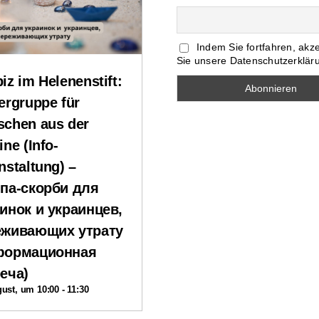
Indem Sie fortfahren, akz
Sie unsere Datenschutzerklär
iz im Helenenstift:
ergruppe für
chen aus der
ine (Info-
nstaltung) –
па-скорби для
инок и украинцев,
еживающих утрату
формационная
еча)
gust, um 10:00
-
11:30