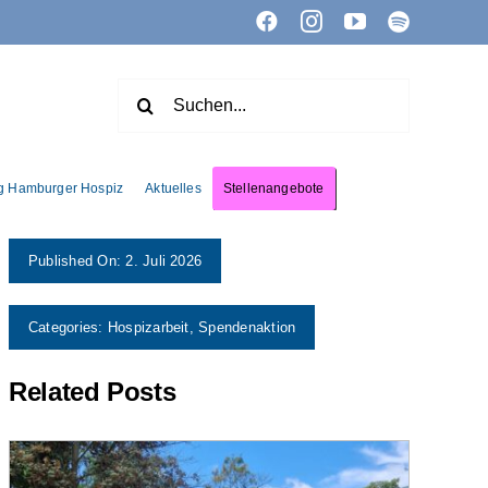
Facebook
Instagram
YouTube
Spotify
Suche
nach:
ng Hamburger Hospiz
Aktuelles
Stellenangebote
Published On: 2. Juli 2026
Categories:
Hospizarbeit
,
Spendenaktion
Related Posts