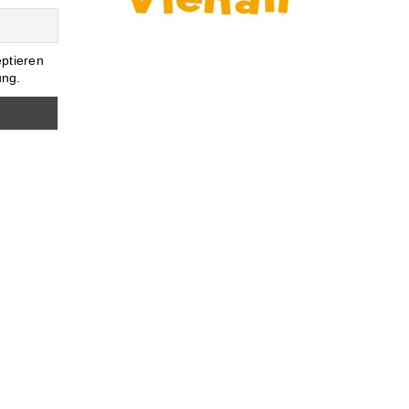
eptieren
ung.