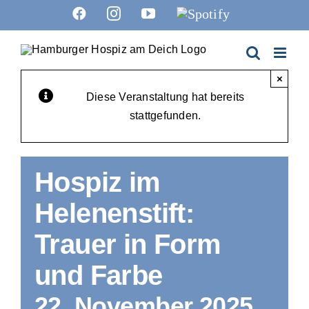
Zum
Facebook
Instagram
YouTube
Spotify
Inhalt
springen
×
Diese Veranstaltung hat bereits
stattgefunden.
Hospiz im
Helenenstift:
Trauer in Form
und Farbe
22. November 2025,