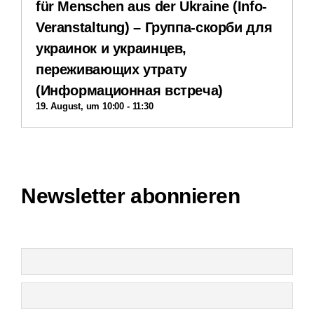
für Menschen aus der Ukraine (Info-
Veranstaltung) – Группа-скорби для
Impressum
украинок и украинцев,
переживающих утрату
Datenschutzerklärung
(Информационная встреча)
19. August, um 10:00
-
11:30
Interner Bereich
Newsletter abonnieren