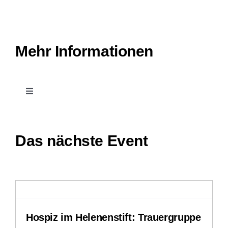
Mehr Informationen
Toggle
Navigation
Kontakt
Das nächste Event
Leichte Sprache
Stellenangebote
Hospiz im Helenenstift: Trauergruppe
Downloads