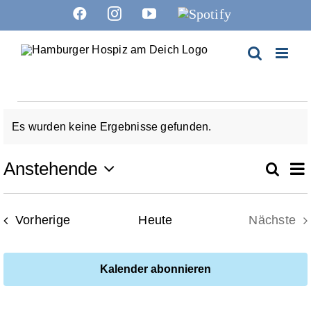
Zum
Facebook
Instagram
YouTube
Spotify
Inhalt
springen
Veranstaltungen
Es wurden keine Ergebnisse gefunden.
Hinweis
V
Anstehende
Suche
Ver
List
Datum
A
wählen.
Suc
Veranstaltungen
Vorherige
Heute
Nächste
N
Verans
un
Kalender abonnieren
Ans