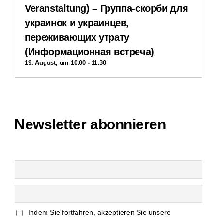
Veranstaltung) – Группа-скорби для
Impressum
украинок и украинцев,
переживающих утрату
Datenschutzerklärung
(Информационная встреча)
19. August, um 10:00
-
11:30
Interner Bereich
Newsletter abonnieren
Indem Sie fortfahren, akzeptieren Sie unsere