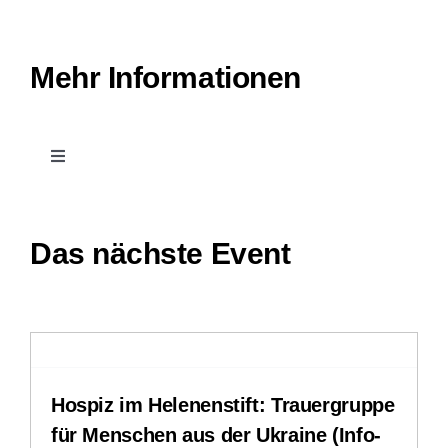
Mehr Informationen
Toggle
Navigation
Kontakt
Das nächste Event
Leichte Sprache
Stellenangebote
Hospiz im Helenenstift: Trauergruppe
Downloads
für Menschen aus der Ukraine (Info-