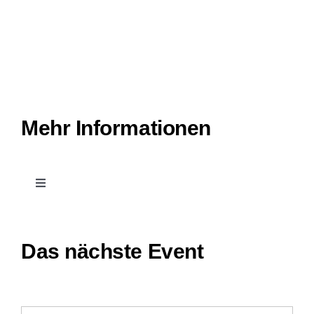
Mehr Informationen
Toggle
Navigation
Kontakt
Das nächste Event
Leichte Sprache
Stellenangebote