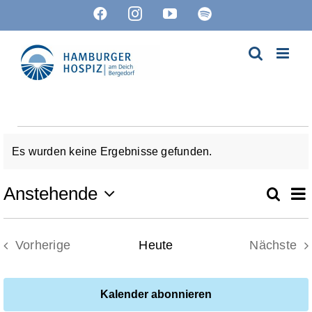
Zum
Facebook
Instagram
YouTube
Spotify
Inhalt
springen
Veranstaltungen
Es wurden keine Ergebnisse gefunden.
Hinweis
V
Anstehende
Suche
Ver
List
Datum
A
wählen.
Suc
Vorherige
Heute
Nächste
N
Veranstaltungen
Verans
un
Kalender abonnieren
Ans