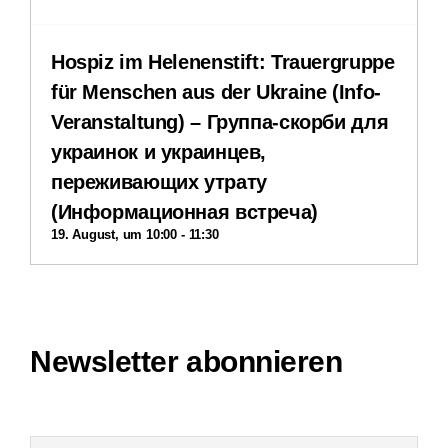
Hospiz im Helenenstift: Trauergruppe
Downloads
für Menschen aus der Ukraine (Info-
Veranstaltung) – Группа-скорби для
Impressum
украинок и украинцев,
переживающих утрату
Datenschutzerklärung
(Информационная встреча)
19. August, um 10:00
-
11:30
Interner Bereich
Newsletter abonnieren