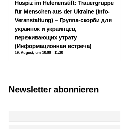
Hospiz im Helenenstift: Trauergruppe
Downloads
für Menschen aus der Ukraine (Info-
Veranstaltung) – Группа-скорби для
Impressum
украинок и украинцев,
переживающих утрату
Datenschutzerklärung
(Информационная встреча)
19. August, um 10:00
-
11:30
Interner Bereich
Newsletter abonnieren