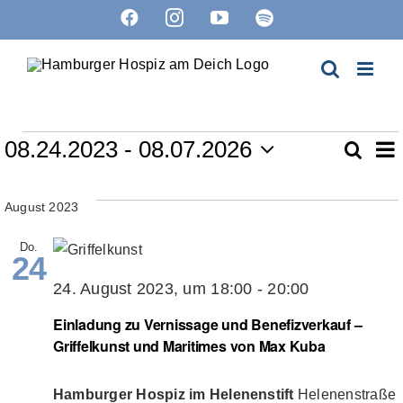
Zum
Facebook
Instagram
YouTube
Spotify
Inhalt
springen
Veranstaltungen
V
08.24.2023
 - 
08.07.2026
Suche
Ver
List
Datum
A
wählen.
Suc
August 2023
N
un
Do.
24
Ans
24. August 2023, um 18:00
-
20:00
Einladung zu Vernissage und Benefizverkauf –
Nav
Griffelkunst und Maritimes von Max Kuba
Hamburger Hospiz im Helenenstift
Helenenstraße