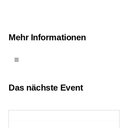
Mehr Informationen
Toggle
Navigation
Kontakt
Das nächste Event
Leichte Sprache
Stellenangebote